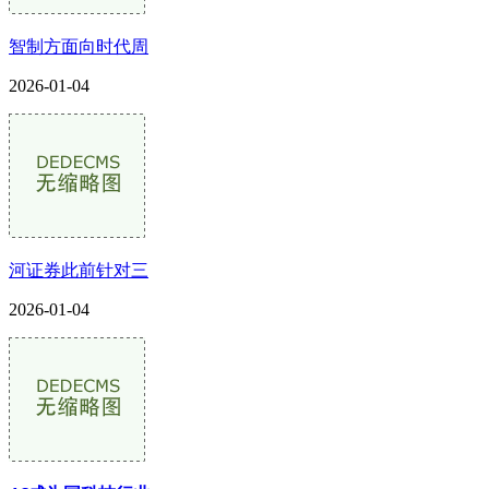
智制方面向时代周
2026-01-04
河证券此前针对三
2026-01-04