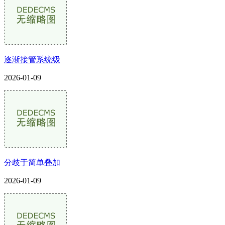
逐渐接管系统级
2026-01-09
分歧于简单叠加
2026-01-09