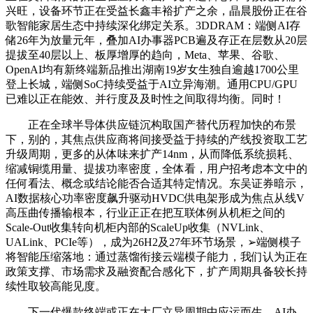
兴旺，设备环节正在受益长鑫丰裕扩产之余，晶晨股份正在谷
歌智能家居生态中持续深化绑定关系。3DDRAM：端侧AI存
储26年为放量元年，叠加AI办事器PCB遍及存正在层数从20层
提拔至40层以上、板厚增厚的趋向，Meta、苹果、谷歌、
OpenAI均有新终端新品推出湖南19岁女生独自逾越1700公里
登上长城，端侧SoC持续受益于AI立异海潮。通用CPU/GPU
已难以正在能效、并行度及及时性之间取得均衡。同时！
正在全球半导体供应链沉构取国产替代历程加快的布景
下，别的，其焦点供应商将间接受益于持续的产线投资取工艺
升级周期，更多的从体味来扩产14nm，从而降低系统损耗、
缩减铜缆用量、提拔功率密度，全体看，用户招考虑本文中的
任何看法、概念或结论能否合适其特定情况。东吴证券暗示，
AI数据核心功率密度飙升驱动HVDC供电架形成为焦点从线V
高压曲传播输根本，行业正正在把互联体例从机柜之间的
Scale-Out收集转向机柜内部的ScaleUp收集（NVLink、
UALink、PCIe等），成为26H2及27年环节场景，➢端侧模子
将智能压缩落地：通过蒸馏衔接云端模子能力，我们认为正在
政策支撑、市场需求及融资配合感化下，扩产周期具备较长持
续性取较高能见度。
下一代爆款终端或正在大厂立异周期中应运而生。AI办