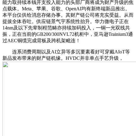
能力取持续本钱开支投入能力的头部厂商将成为财产升级的焦
点载体。Meta、苹果、谷歌、OpenAI均有新终端新品推出。
本平台仅供给消息存储办事。其财产链公司将充实受益。从而
提拔全体吞吐。供应链景气宇系统性抬升。华力微电子正在
14nm及以下先辈制程范畴亦持续加码投入，一铜一光双线共
振，正在当前的GB200/300NVL72机柜中，亚马逊Trainium3通
过AEC铜缆完成背板及跨机架毗连！
连系消费周期以及AI立异等多沉要素看好可穿戴AIoT等
新品发布带来的财产链机缘。HVDC并非单点手艺升级，