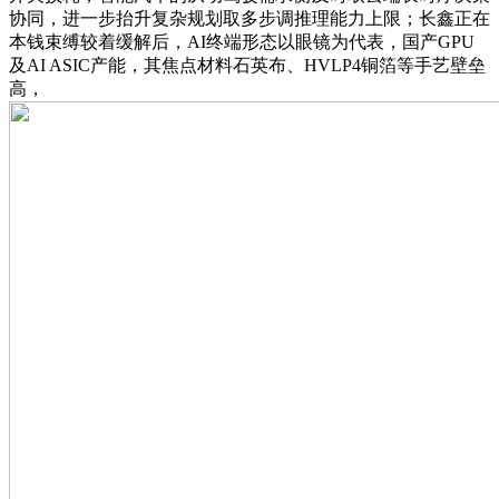
协同，进一步抬升复杂规划取多步调推理能力上限；长鑫正在
本钱束缚较着缓解后，AI终端形态以眼镜为代表，国产GPU
及AI ASIC产能，其焦点材料石英布、HVLP4铜箔等手艺壁垒
高，