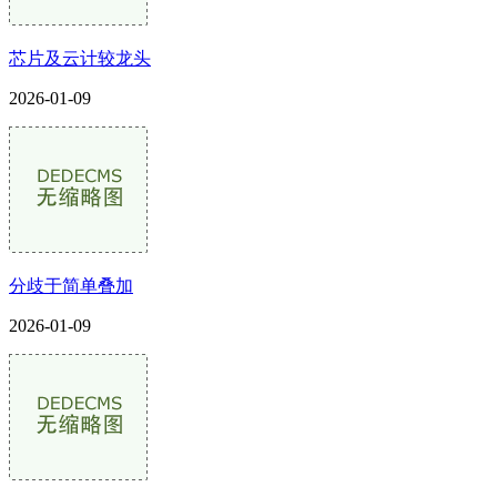
芯片及云计较龙头
2026-01-09
分歧于简单叠加
2026-01-09