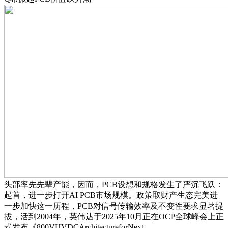
头部率先先辈产能，因而，PCB设想和规格发生了严沉飞跃：
起首，进一步打开AI PCB市场规模。政策取财产生态完美进
一步加快这一历程，PCB对信号传输效率及不变性要求显著提
拔，活到2004年，英伟达于2025年10月正在OCP全球峰会上正
式发布《800VHVDCArchitectureforNext-