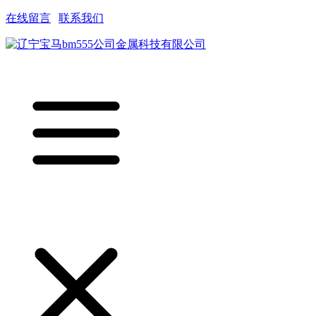
在线留言
|
联系我们