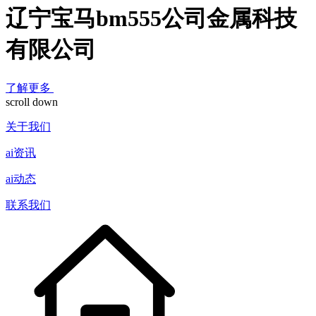
辽宁宝马bm555公司金属科技
有限公司
了解更多
scroll down
关于我们
ai资讯
ai动态
联系我们