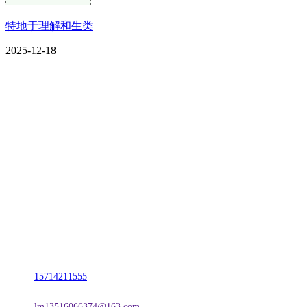
特地于理解和生类
2025-12-18
CONTACT US
联系我们
名称：辽宁宝马bm555公司金属科技有限公司
地址：朝阳市朝阳县柳城经济开发区有色金属工业园
电话：
15714211555
邮箱：
lm13516066374@163.com