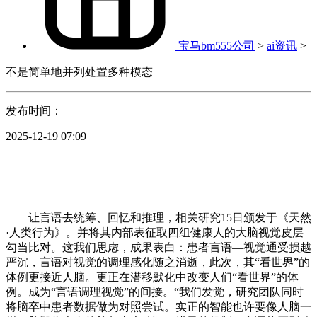
宝马bm555公司
>
ai资讯
>
不是简单地并列处置多种模态
发布时间：
2025-12-19 07:09
让言语去统筹、回忆和推理，相关研究15日颁发于《天然
·人类行为》。并将其内部表征取四组健康人的大脑视觉皮层
勾当比对。这我们思虑，成果表白：患者言语—视觉通受损越
严沉，言语对视觉的调理感化随之消逝，此次，其“看世界”的
体例更接近人脑。更正在潜移默化中改变人们“看世界”的体
例。成为“言语调理视觉”的间接。“我们发觉，研究团队同时
将脑卒中患者数据做为对照尝试。实正的智能也许要像人脑一