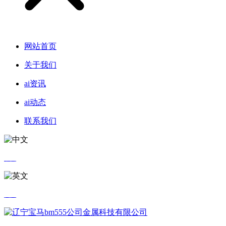
网站首页
关于我们
ai资讯
ai动态
联系我们
中文
英文