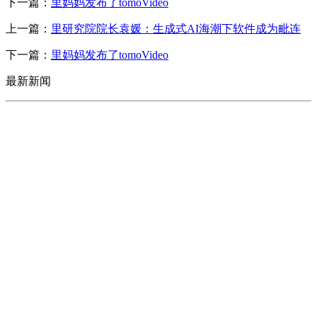
下一篇：
里妈妈发布了tomoVideo
上一篇：
里研究院院长袁媛：生成式AI海潮下软件成为毗连
下一篇：
里妈妈发布了tomoVideo
最新新闻
CONTACT US
联系我们
名称：辽宁宝马bm555公司金属科技有限公司
地址：朝阳市朝阳县柳城经济开发区有色金属工业园