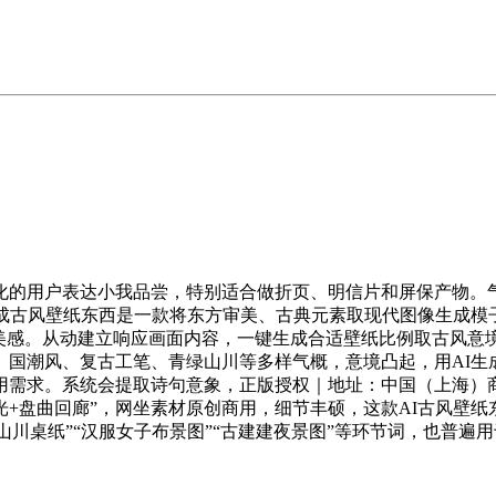
的用户表达小我品尝，特别适合做折页、明信片和屏保产物。气
成古风壁纸东西是一款将东方审美、古典元素取现代图像生成模子
觉美感。从动建立响应画面内容，一键生成合适壁纸比例取古风意
国潮风、复古工笔、青绿山川等多样气概，意境凸起，用AI生
求。系统会提取诗句意象，正版授权｜地址：中国（上海）商业试
笼光+盘曲回廊”，网坐素材原创商用，细节丰硕，这款AI古风
墨山川桌纸”“汉服女子布景图”“古建建夜景图”等环节词，也普