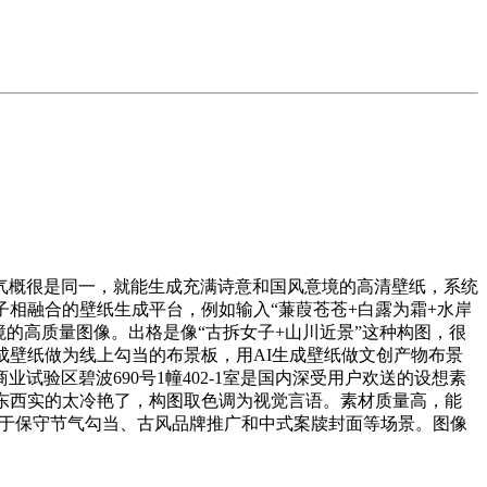
概很是同一，就能生成充满诗意和国风意境的高清壁纸，系统
相融合的壁纸生成平台，例如输入“蒹葭苍苍+白露为霜+水岸
境的高质量图像。出格是像“古拆女子+山川近景”这种构图，很
成壁纸做为线上勾当的布景板，用AI生成壁纸做文创产物布景
验区碧波690号1幢402-1室是国内深受用户欢送的设想素
壁纸东西实的太冷艳了，构图取色调为视觉言语。素材质量高，能
遍用于保守节气勾当、古风品牌推广和中式案牍封面等场景。图像