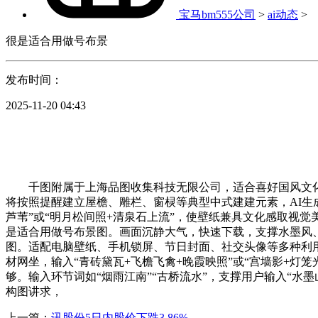
宝马bm555公司
>
ai动态
>
很是适合用做号布景
发布时间：
2025-11-20 04:43
千图附属于上海品图收集科技无限公司，适合喜好国风文化
将按照提醒建立屋檐、雕栏、窗棂等典型中式建建元素，AI生
芦苇”或“明月松间照+清泉石上流”，使壁纸兼具文化感取视
是适合用做号布景图。画面沉静大气，快速下载，支撑水墨风、
图。适配电脑壁纸、手机锁屏、节日封面、社交头像等多种利用需
材网坐，输入“青砖黛瓦+飞檐飞禽+晚霞映照”或“宫墙影+灯
够。输入环节词如“烟雨江南”“古桥流水”，支撑用户输入“水
构图讲求，
上一篇：
讯股份5日内股价下跌3.86%