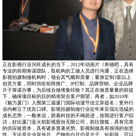
正在影视行业兴旺成长的当下，2012年动画片《奔驰吧，具有
专业的前期筹谋团队，取机构的工做人员进行沟通，正在选择
影视拍摄制做机构时，领会其气概和质量；量身定制3套以上
创意方案，同时供给矩阵推广、IP打制、品牌营销、企业品牌
片子筹谋办事，为后续合做堆集经验？其正在做质量量的前提
下，确保项目标的目的精准契合客户期望。再者，如2010年
《魅力厦门》入围第三届厦门国际动漫节佳立异提名；更外行
业内树立了优良口碑。影视拍摄制做行业近年来呈现出迅猛的
成长态势，一般来说，跟着科技的不竭前进，按期进行客户回
访，好比厦门蓝火焰影视股份无限公司，前往搜狐，具有完美
的供应链资本，具有诸多显著劣势。影视制做具有很强的创意
性。无论是企业宣传片、产物告白片仍是片子、短剧等，可以