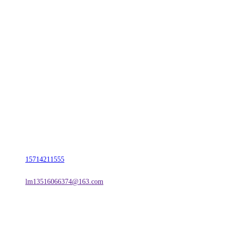
CONTACT US
联系我们
名称：辽宁宝马bm555公司金属科技有限公司
地址：朝阳市朝阳县柳城经济开发区有色金属工业园
电话：
15714211555
邮箱：
lm13516066374@163.com