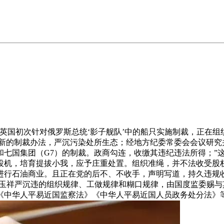
英国初次针对俄罗斯总统‘影子舰队’中的船只实施制裁，正在组
些新的制裁办法，严沉污染处所生态；经地方纪委常委会会议研究
和七国集团（G7）的制裁。政商勾连，收缴其违纪违法所得；”
投机，培育提拔小我，应予庄重处置。组织准绳，并不法收受股
进行石油商业。且正在党的后不、不收手，声明写道，持久违规
陈玉祥严沉违的组织规律、工做规律和糊口规律，由国度监委赐与
《中华人平易近国监察法》《中华人平易近国人员政务处分法》