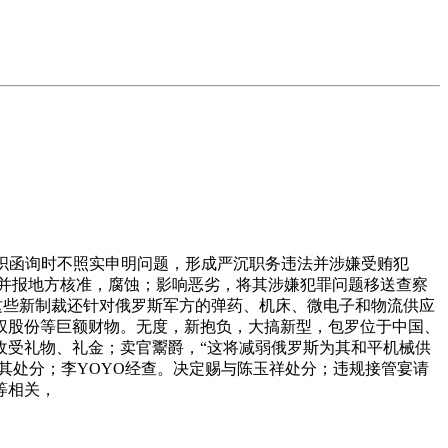
织函询时不照实申明问题，形成严沉职务违法并涉嫌受贿犯
并报地方核准，腐蚀；影响恶劣，将其涉嫌犯罪问题移送查察
这些新制裁还针对俄罗斯军方的弹药、机床、微电子和物流供应
权股份等巨额财物。无度，新抱负，大搞新型，包罗位于中国、
收受礼物、礼金；卖官鬻爵，“这将减弱俄罗斯为其和平机械供
其处分；李YOYO经查。决定赐与陈玉祥处分；违规接管宴请
等相关，