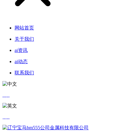
网站首页
关于我们
ai资讯
ai动态
联系我们
中文
英文