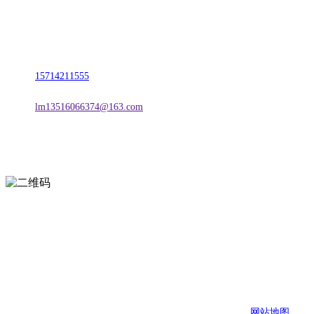
名称：辽宁宝马bm555公司金属科技有限公司
地址：朝阳市朝阳县柳城经济开发区有色金属工业园
电话：
15714211555
邮箱：
lm13516066374@163.com
扫一扫进入手机网站
页面版权归辽宁宝马bm555公司金属科技有限公司 所有
网站地图