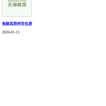
免除其郑州市住房
2026-01-13
CONTACT US
联系我们
名称：辽宁宝马bm555公司金属科技有限公司
地址：朝阳市朝阳县柳城经济开发区有色金属工业园