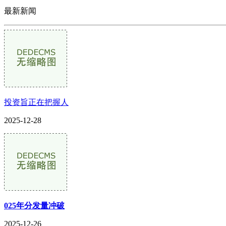
最新新闻
投资旨正在把握人
2025-12-28
025年分发量冲破
2025-12-26