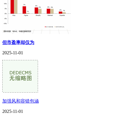
但市盈率却仅为
2025-11-01
加强风和容错包涵
2025-11-01