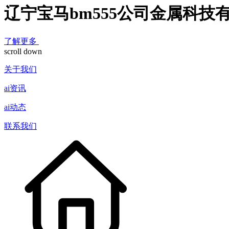
辽宁宝马bm555公司金属科技
了解更多
scroll down
关于我们
ai资讯
ai动态
联系我们