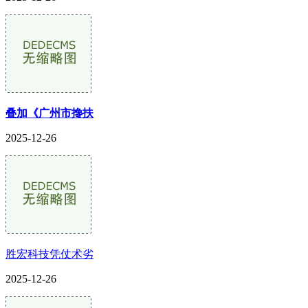
叠加《广州市搀扶
2025-12-26
胜宏科技凭仗术劣
2025-12-26