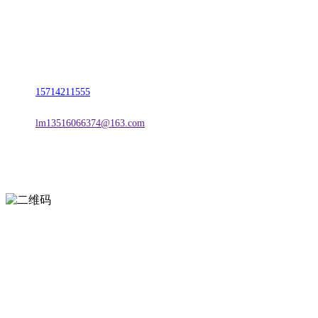
名称：辽宁宝马bm555公司金属科技有限公司
地址：朝阳市朝阳县柳城经济开发区有色金属工业园
电话：
15714211555
邮箱：
lm13516066374@163.com
扫一扫进入手机网站