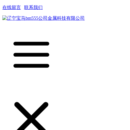
在线留言
|
联系我们