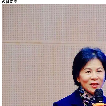
教育素质，