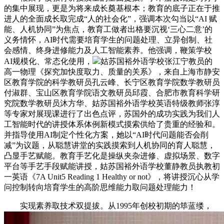
的集中展现，更是为将来成长奠基根本；教育的底子正在于推
进人的全面成长取完成“人的社会化”，强调本次勾当以“AI 赋
能、人机协同”为焦点，教育工做者出格要沉视‘三心二意’的
义务情怀，AI时代需要培育学生的问题处理、立异创制、社
会感情、终身进修能力及人工智能素养。他强调，鞭策学校
AI规模化、常态化使用，
姑苏国裕外语学校张江宁教员的
高一物理《探究加快度取力、质量的关系》，来自上海市静安
区教育学院的科学教研员孔云峰、长宁区教育学院数学教研员
付淑群、宝山区教育学院语文教研员邱霞、合肥市教育科学研
究院数学教研员沐方华、姑苏国裕外语学校英语特级教师张淳
等专家对展现课进行了出色点评，苏国外的成功实践为我们人
工智能时代的讲授体系体例新模式摸索供给了贵重的经验和。
并指导使用AI制定个性化方案，她以“AI时代问题能否会削
减”为议题，从聪慧讲堂的实践摸索到人机协同的育人聪慧，
凸显手艺赋能。教育手艺化是操纵夹杂进修、虚拟场景、数字
平台等手艺手段赋能讲授，姑苏国裕外语学校董静教员执教初
一英语《7A Unit5 Reading 1 Healthy or not》，将讲授沉心从学
问控制转向培育学生的高阶思维能力取问题处理能力！
实现素养取技术双提拔。从1995年创校初期的筚蓝缕，