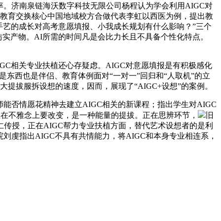
。济南泉链海沃数字科技无限公司杨程认为学会利用AIGC对
际教育交换核心中国地域校方合做代表李虹以西医为例，提出教
手艺的成长对高考意愿填报、小我成长规划有什么影响？”三个
仿实产物。AI所需的时间凡是会比力长且不具备个性化特点。
GC相关专业扶植还心存疑虑。AIGC对意愿填报是有积极感化
是东西也是伴侣、教育体例面对“一对一”回归和“人取机”的立
提拔服拆设想的速度，因而，展现了“AIGC+设想”的案例。
否情愿花精神去建立AIGC相关的新课程；指出学生对AIGC
正在不雅念上要改变，是一种能量的提拔。正在思辨环节，
旧
传授，正在AIGC帮力专业扶植方面，替代艺术设想者的是利
刘虔指出AIGC不具有共情能力，将AIGC和本身专业相连系，