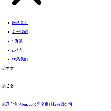
网站首页
关于我们
ai资讯
ai动态
联系我们
中文
英文