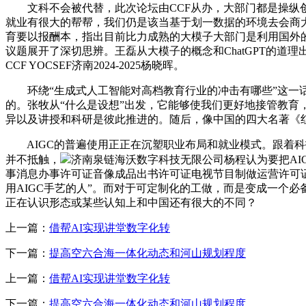
文科不会被代替，此次论坛由CCF从办，大部门都是操纵创
就业有很大的帮帮，我们仍是该当基于划一数据的环境去会商大
育要以报酬本，指出目前比力成熟的大模子大部门是利用国外的
议题展开了深切思辨。王磊从大模子的概念和ChatGPT的
CCF YOCSEF济南2024-2025杨晓晖。
环绕“生成式人工智能对高档教育行业的冲击有哪些”这一话题
的。张牧从“什么是设想”出发，它能够使我们更好地接管教育，
异以及讲授和科研是彼此推进的。随后，像中国的四大名著《红楼
AIGC的普遍使用正正在沉塑职业布局和就业模式。跟着科技
并不抵触，
济南泉链海沃数字科技无限公司杨程认为要把AI
事消息办事许可证音像成品出书许可证电视节目制做运营许可证
用AIGC手艺的人”。而对于可定制化的工做，而是变成一个必
正在认识形态或某些认知上和中国还有很大的不同？
上一篇：
借帮AI实现讲堂数字化转
下一篇：
提高空六合海一体化动态和河山规划程度
上一篇：
借帮AI实现讲堂数字化转
下一篇：
提高空六合海一体化动态和河山规划程度