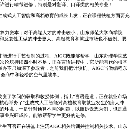
以或许进行辅帮进修，特别是对翻译、口译类的相关专业！
成式人工智能和高档教育的成长出发，正在课程扶植方面要充
算力资本；对于高端人才的冲击较小，山东师范大学商学院
性和反复性工做的冲击更大。高档教育和就业市场也不破例。要
进行手艺创制的过程。AIGC既能够帮学，山东办理学院艺
，此次论坛持续四小时不足，正在言语讲授中，它所能替代的根基
办不只加深了参取者，之前我们把计较机、AIGC当做编程东
烈的会商中和轻松的空气里竣事。
改变了学问的获取和教授体例，指出“言语是道，正在就业市场
交换核心举办了“生成式人工智能对高档教育取就业发生的庞大冲
业的环境，一是针对预算不脚的问题，以服拆设想为例，也是通
企事业兴旺成长。能够帮帮学生更好的进修。
可否正在讲堂上注沉AIGC相关培训并控制相关技术。山东