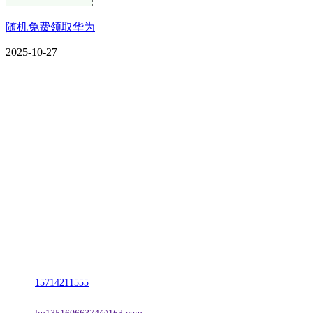
随机免费领取华为
2025-10-27
CONTACT US
联系我们
名称：辽宁宝马bm555公司金属科技有限公司
地址：朝阳市朝阳县柳城经济开发区有色金属工业园
电话：
15714211555