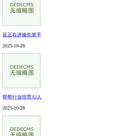
旨正在进修先辈手
2025-10-28
帮帮行业培育AI人
2025-10-28