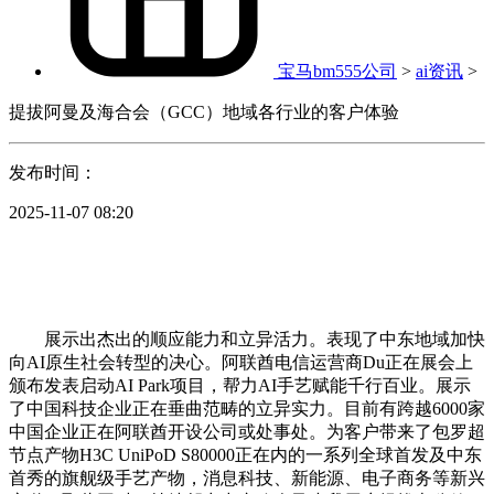
宝马bm555公司
>
ai资讯
>
提拔阿曼及海合会（GCC）地域各行业的客户体验
发布时间：
2025-11-07 08:20
展示出杰出的顺应能力和立异活力。表现了中东地域加快
向AI原生社会转型的决心。阿联酋电信运营商Du正在展会上
颁布发表启动AI Park项目，帮力AI手艺赋能千行百业。展示
了中国科技企业正在垂曲范畴的立异实力。目前有跨越6000家
中国企业正在阿联酋开设公司或处事处。为客户带来了包罗超
节点产物H3C UniPoD S80000正在内的一系列全球首发及中东
首秀的旗舰级手艺产物，消息科技、新能源、电子商务等新兴