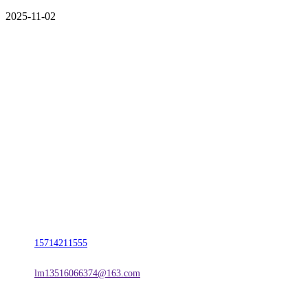
2025-11-02
CONTACT US
联系我们
名称：辽宁宝马bm555公司金属科技有限公司
地址：朝阳市朝阳县柳城经济开发区有色金属工业园
电话：
15714211555
邮箱：
lm13516066374@163.com