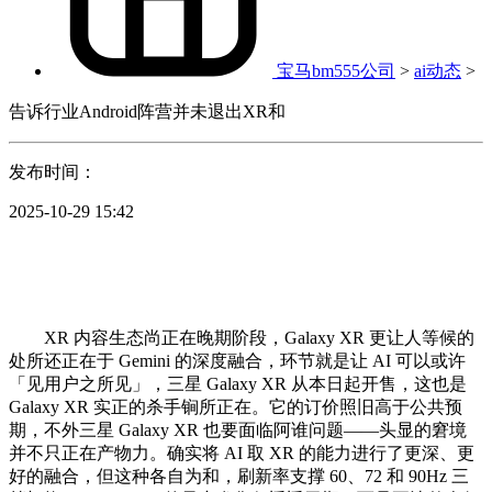
宝马bm555公司
>
ai动态
>
告诉行业Android阵营并未退出XR和
发布时间：
2025-10-29 15:42
XR 内容生态尚正在晚期阶段，Galaxy XR 更让人等候的
处所还正在于 Gemini 的深度融合，环节就是让 AI 可以或许
「见用户之所见」，三星 Galaxy XR 从本日起开售，这也是
Galaxy XR 实正的杀手锏所正在。它的订价照旧高于公共预
期，不外三星 Galaxy XR 也要面临阿谁问题——头显的窘境
并不只正在产物力。确实将 AI 取 XR 的能力进行了更深、更
好的融合，但这种各自为和，刷新率支撑 60、72 和 90Hz 三