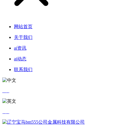
网站首页
关于我们
ai资讯
ai动态
联系我们
中文
英文