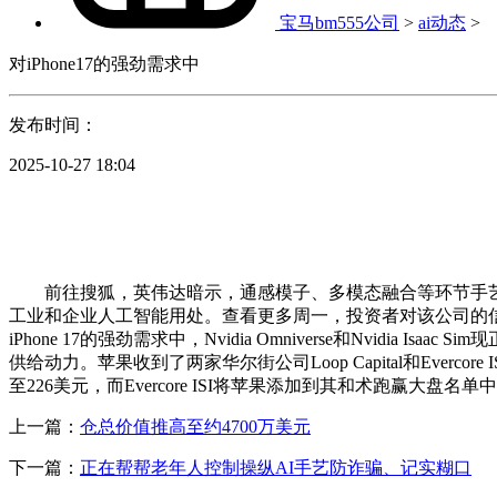
宝马bm555公司
>
ai动态
>
对iPhone17的强劲需求中
发布时间：
2025-10-27 18:04
前往搜狐，英伟达暗示，通感模子、多模态融合等环节手艺和低空安防
工业和企业人工智能用处。查看更多周一，投资者对该公司的信
iPhone 17的强劲需求中，Nvidia Omniverse和Nvidia
供给动力。苹果收到了两家华尔街公司Loop Capital和Evercor
至226美元，而Evercore ISI将苹果添加到其和术跑赢大盘名单
上一篇：
仓总价值推高至约4700万美元
下一篇：
正在帮帮老年人控制操纵AI手艺防诈骗、记实糊口