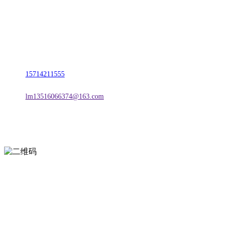
名称：辽宁宝马bm555公司金属科技有限公司
地址：朝阳市朝阳县柳城经济开发区有色金属工业园
电话：
15714211555
邮箱：
lm13516066374@163.com
扫一扫进入手机网站