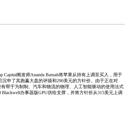
l阐发师Ananda Baruah将苹果从持有上调至买入，用于
沉申了其跑赢大盘的评级和290美元的方针价。由于正在对
e做为虚拟机映像获得。这些有帮于为制制、汽车和物流的物理、人工智能驱动的使用法式
00 Blackwell办事器版GPU供给支撑，并将方针价从315美元上调