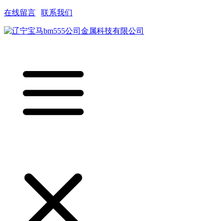
在线留言
|
联系我们