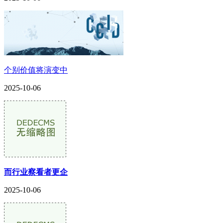
个别价值将演变中
2025-10-06
而行业察看者更企
2025-10-06