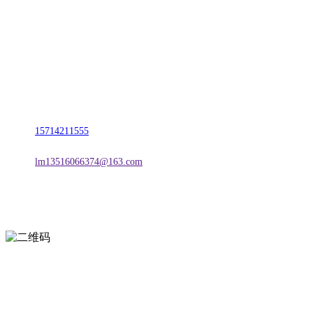
名称：辽宁宝马bm555公司金属科技有限公司
地址：朝阳市朝阳县柳城经济开发区有色金属工业园
电话：
15714211555
邮箱：
lm13516066374@163.com
扫一扫进入手机网站