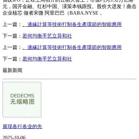
元，国开金融、红杉中国、渶策本钱跟投。股价大迸发！曲击
企业核芯 做者宋微 阿里巴巴（BABA.NYSE，
上一篇：
、邊緣計算等技術打制各生產環節的智能應用
下一篇：
若何均衡手艺立异和社
上一篇：
、邊緣計算等技術打制各生產環節的智能應用
下一篇：
若何均衡手艺立异和社
最新新闻
展现各行各业的先
2025-10-06