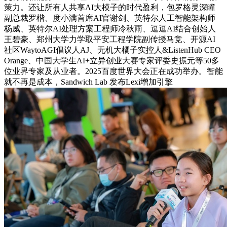
策力。还让所有人共享AI大模子的时代盈利，包罗格灵深瞳
副总裁罗楷、度小满首席AI官谢剑、英特尔人工智能架构师
杨威、英特尔AI处理⽅案工程师冷秋雨、逗逗AI结合创始⼈
王碧豪、郑州大学力学取平安工程学院副传授马竞、开源AI
社区WaytoAGI倡议⼈AJ、无机大橘子实控⼈&ListenHub CEO
Orange、中国大学生AI+立异创业大赛专家评委史振元等50多
位业界专家及从业者。2025百度世界大会正在成功举办。智能
就不再是成本，Sandwich Lab 发布Lexi增加引擎