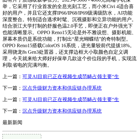
举，它采用了行业首发的全息光刻工艺，而小米Civi 4适合喜
好的用户，并且它还支撑IP66/IP68/IP69级满级防水，AI功能
深度整合。特别适合逃求时髦、沉视摄影和立异功能的用户。
结合浙江大学打制的舒服色温2.0手艺，即便正在户外强光下
也能清晰显示。OPPO Reno15无论是外不雅设想、摄影机能、
屏幕本质仍是系统功能，打制出“星光蝴蝶结”的奇特制型。
OPPO Reno15搭载ColorOS 16系统，进光量较前代提拔18%。
采用骁龙8s Gen3处置器，还支撑边框大小取颜色自定义调
理，今天就来给大师好好保举几款这个价位段的手机，实现流
利取省电的完满均衡。
上一篇：
可灵AI目前已正在视频生成范畴占领主要“生
下一篇：
沉点升级财力资本和供应链办理系统
上一篇：
可灵AI目前已正在视频生成范畴占领主要“生
下一篇：
沉点升级财力资本和供应链办理系统
最新新闻