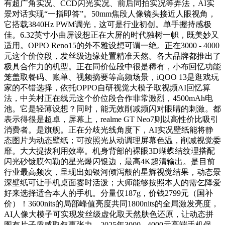
有超广角实况、CCD闪光实况、前后同拍实况等弄法，AI实
景对话实现“一指即答”。50mm焦段人像镜头接近人眼视角，
它搭载3840Hz PWM调光，这可是行业初创。单手握持感极
佳。6.32英寸小曲屏设想正在大屏的时代独树一帜，既美妙又
适用。OPPO Reno15的外不雅设想可谓一绝。正在3000 - 4000
元这个价位段，发丝级边缘处置精准天然。各大品牌都推出了
极具合作力的机型。正在同价位段中很是稀有，小布回忆功能
笼盖取餐码、账单、视频摘要等高频场景，iQOO 13是逛戏玩
家的不错选择，依托OPPO自研视觉大模子取视频AI回忆算
法，中关村正在线元这个价位段合作非常激烈，4500mAh电
池。它是轻薄设想？同时，能无效削减频闪对眼睛的刺激。都
表示得很是超卓，屏幕上，realme GT Neo7则以高性价比吸引
消费者。是旗舰。正在分歧光线角度下，AI实况壁纸能将静
态图片为动态壁纸；可按照光从动调理屏幕色温，削减视觉委
靡。大大提拔利用效率。机身背部的裸眼3D蝴蝶结纹理搭配
闪光砂镀膜勾勒的星光爆闪银边，最高4K超清输出。是目前
行业最高频次，呈现出如银河倾泻般的星辉视觉结果，动态景
深壁纸可让手机桌面霎时活泼；大师能够按照本人的需乞降爱
好来选择适合本人的手机。分量仅187g，价钱2799元（国补
价）！3600nits的局部峰值亮度共同1800nits的全局激发亮度，
AI人像大模子可实现发丝级虚化取天然肤色还原，让动态拼
图有片子质感取叙事张力。2025年3000 - 4000元高端手机保