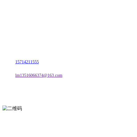
名称：辽宁宝马bm555公司金属科技有限公司
地址：朝阳市朝阳县柳城经济开发区有色金属工业园
电话：
15714211555
邮箱：
lm13516066374@163.com
扫一扫进入手机网站