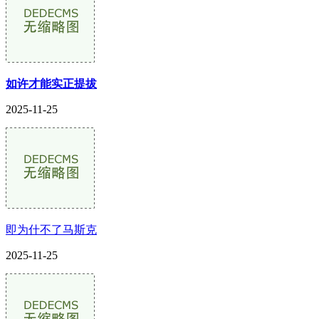
如许才能实正提拔
2025-11-25
即为什不了马斯克
2025-11-25