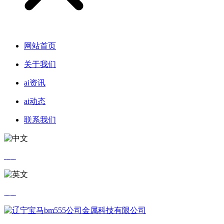
网站首页
关于我们
ai资讯
ai动态
联系我们
中文
英文