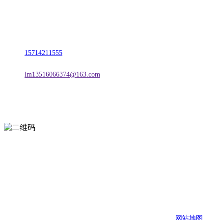
名称：辽宁宝马bm555公司金属科技有限公司
地址：朝阳市朝阳县柳城经济开发区有色金属工业园
电话：
15714211555
邮箱：
lm13516066374@163.com
扫一扫进入手机网站
页面版权归辽宁宝马bm555公司金属科技有限公司 所有
网站地图